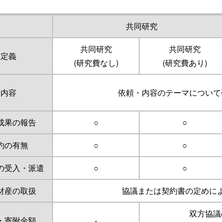
共同研究
共同研究
共同研究
定義
(研究費なし)
(研究費あり)
内容
依頼・内容のテーマについて
成果の報告
○
○
約の有無
○
○
の受入・派遣
○
○
財産の取扱
協議または契約書の定めに
双方協議
・寄附金額
-