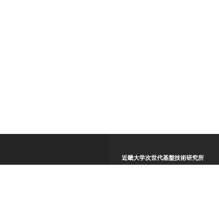
近畿大学次世代基盤技術研究所
〒739-2116
広島県東広島市高屋うめの辺１番（
TEL (082)434-7005
FAX (082)434-7020