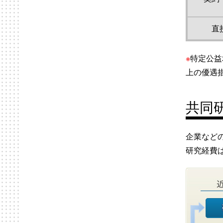
直
※
特定公益
上の優遇
共同
企業など
研究経費