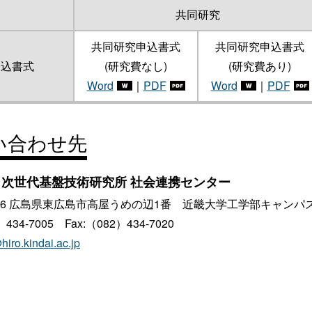
共同研究
共同研究申込書式
共同研究申込書式
申込書式
(研究費なし)
(研究費あり)
Word
｜
PDF
Word
｜
PDF
い合わせ先
 次世代基盤技術研究所 社会連携センター
2116 広島県東広島市高屋うめの辺1番 近畿大学工学部キャンパ
）434-7005 Fax:（082）434-7020
hiro.kindai.ac.jp