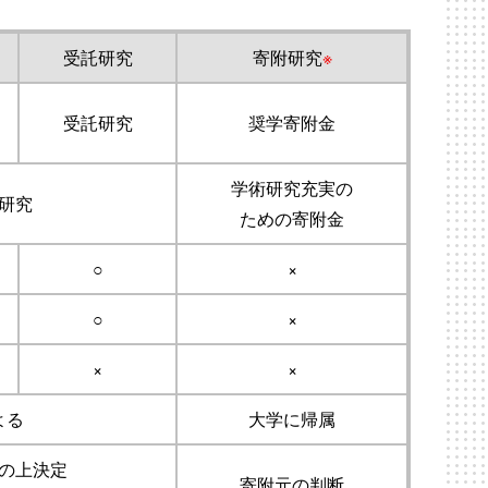
受託研究
寄附研究
※
受託研究
奨学寄附金
学術研究充実の
研究
ための寄附金
○
×
○
×
×
×
よる
大学に帰属
の上決定
寄附元の判断