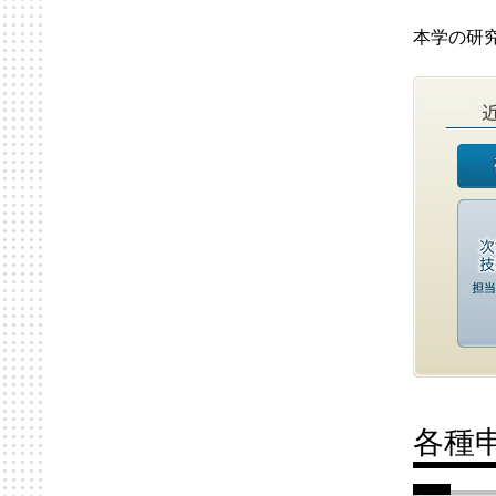
本学の研
各種