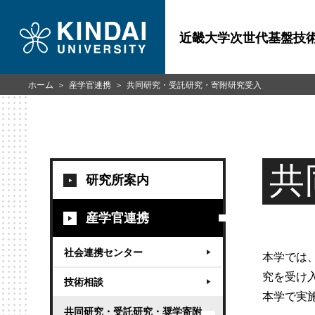
近畿大学次世代基盤技
ホーム
産学官連携
共同研究・受託研究・寄附研究受入
共
研究所案内
産学官連携
社会連携センター
本学では
究を受け
技術相談
本学で実
共同研究・受託研究・奨学寄附