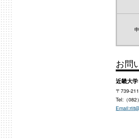
お問
近畿大学
〒739-
Tel:（082
Email:riit@