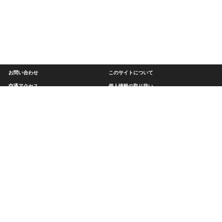
お問い合わせ
このサイトについて
交通アクセス
個人情報の取り扱い
関連リンク
サイトマップ
近畿大学次世代基盤技術研究所
〒739-2116
広島県東広島市高屋うめの辺１番（工学部キャンパス内）
TEL (082)434-7005
FAX (082)434-7020
E-mail riit@hiro.kindai.ac.jp
近畿大学 公式サイトホームへ