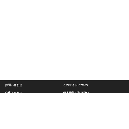
お問い合わせ
このサイトについて
交通アクセス
個人情報の取り扱い
関連リンク
サイトマップ
近畿大学次世代基盤技術研究所
〒739-2116
広島県東広島市高屋うめの辺１番（工学部キャンパス内）